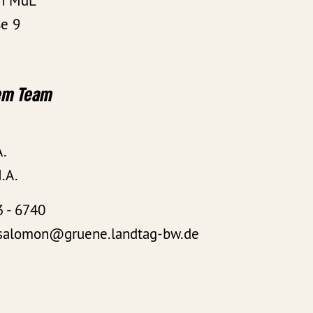
on MdL
e 9
em Team
A.
.A.
3 - 6740
r.salomon@gruene.landtag-bw.de