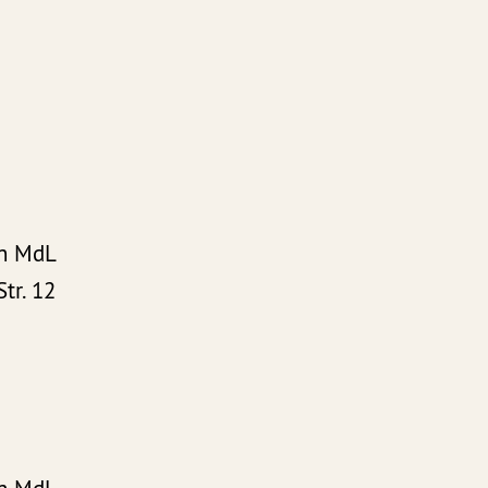
on MdL
tr. 12
lsruhe