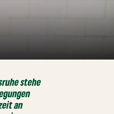
lsruhe
stehe
nregungen
zeit an