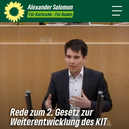
Persönlich
Positionen
Karlsruhe
Alexander
Salomon
Leichte
Presse
Kontakt
Für Karlsruhe - Für Baden
Sprache
Rede zum 2. Gesetz zur
Weiterentwicklung des KIT