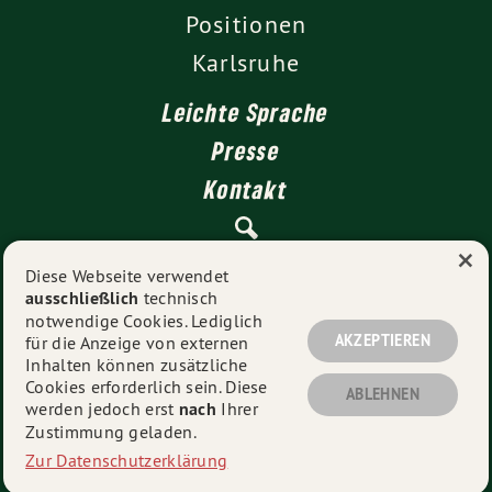
Positionen
Karlsruhe
Leichte Sprache
Presse
Kontakt
×
Impressum
Diese Webseite verwendet
ausschließlich
technisch
Datenschutz
notwendige Cookies. Lediglich
AKZEPTIEREN
für die Anzeige von externen
Inhalten können zusätzliche
Cookies erforderlich sein. Diese
© 2026
Alexander Salomon MdL
- Alle Rechte
ABLEHNEN
werden jedoch erst
nach
Ihrer
vorbehalten.
Zustimmung geladen.
Zur Datenschutzerklärung