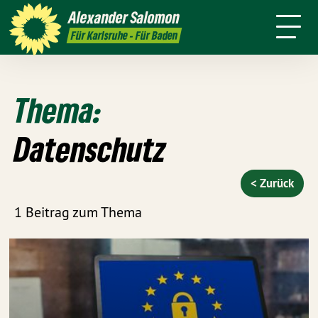
Persönlich
Positionen
Karlsruhe
Alexander
Salomon
Leichte
Presse
Kontakt
Für Karlsruhe - Für Baden
Sprache
Thema:
Datenschutz
< Zurück
1 Beitrag zum Thema