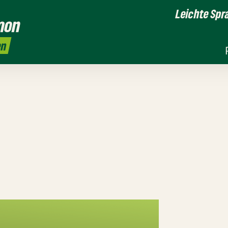
Leichte Spr
mon
en