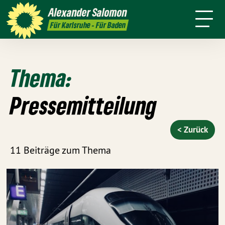
Persönlich
Positionen
Karlsruhe
Alexander
Salomon
Leichte
Presse
Kontakt
Für Karlsruhe - Für Baden
Sprache
Thema:
Pressemitteilung
< Zurück
11 Beiträge zum Thema